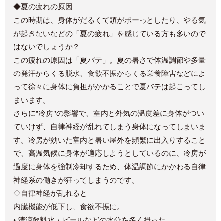
◆夏の疲れの原因
この時期は、身体がだるくて頭がボーっとしたり、やる気
が起きないなどの「夏の疲れ」を感じている方も多いので
はないでしょうか？
この疲れの原因は「夏バテ」。夏の暑さで体温調節や多量
の発汗からくる脱水、食欲不振からくる栄養障害などによ
って徐々に身体に負担がかかることで夏バテは起こってし
まいます。
さらに"冷房"の影響で、室内と外気の温度差に身体がつい
ていけず、自律神経が乱れてしまう身体になってしまいま
す。冷房が効いた室内と暑い屋外を頻繁に出入りすること
で、高温気候に身体が適応しようとしているのに、冷房が
過度に身体を強制冷却するため、体温調節にかかわる自律
神経系の働きが狂ってしまうのです。
◇自律神経が乱れると
内臓機能が低下し、食欲不振に。
• 清涼飲料水・ビールなどの水分を多く摂った。