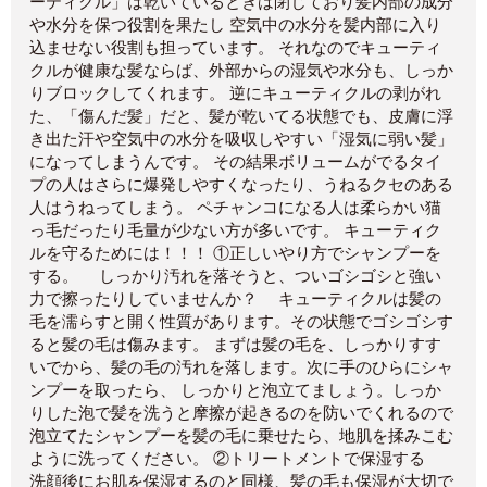
ーティクル」は乾いているときは閉じており髪内部の成分
や水分を保つ役割を果たし 空気中の水分を髪内部に入り
込ませない役割も担っています。 それなのでキューティ
クルが健康な髪ならば、外部からの湿気や水分も、しっか
りブロックしてくれます。 逆にキューティクルの剥がれ
た、「傷んだ髪」だと、髪が乾いてる状態でも、皮膚に浮
き出た汗や空気中の水分を吸収しやすい「湿気に弱い髪」
になってしまうんです。 その結果ボリュームがでるタイ
プの人はさらに爆発しやすくなったり、うねるクセのある
人はうねってしまう。 ペチャンコになる人は柔らかい猫
っ毛だったり毛量が少ない方が多いです。 キューティク
ルを守るためには！！！ ①正しいやり方でシャンプーを
する。 しっかり汚れを落そうと、ついゴシゴシと強い
力で擦ったりしていませんか？ キューティクルは髪の
毛を濡らすと開く性質があります。その状態でゴシゴシす
ると髪の毛は傷みます。 まずは髪の毛を、しっかりすす
いでから、髪の毛の汚れを落します。次に手のひらにシャ
ンプーを取ったら、 しっかりと泡立てましょう。しっか
りした泡で髪を洗うと摩擦が起きるのを防いでくれるので
泡立てたシャンプーを髪の毛に乗せたら、地肌を揉みこむ
ように洗ってください。 ②トリートメントで保湿する
洗顔後にお肌を保湿するのと同様、髪の毛も保湿が大切で