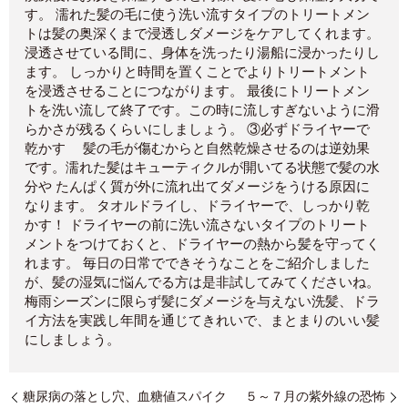
す。 濡れた髪の毛に使う洗い流すタイプのトリートメン
トは髪の奥深くまで浸透しダメージをケアしてくれます。
浸透させている間に、身体を洗ったり湯船に浸かったりし
ます。 しっかりと時間を置くことでよりトリートメント
を浸透させることにつながります。 最後にトリートメン
トを洗い流して終了です。この時に流しすぎないように滑
らかさが残るくらいにしましょう。 ③必ずドライヤーで
乾かす 髪の毛が傷むからと自然乾燥させるのは逆効果
です。濡れた髪はキューティクルが開いてる状態で髪の水
分や たんぱく質が外に流れ出てダメージをうける原因に
なります。 タオルドライし、ドライヤーで、しっかり乾
かす！ ドライヤーの前に洗い流さないタイプのトリート
メントをつけておくと、ドライヤーの熱から髪を守ってく
れます。 毎日の日常でできそうなことをご紹介しました
が、髪の湿気に悩んでる方は是非試してみてくださいね。
梅雨シーズンに限らず髪にダメージを与えない洗髪、ドラ
イ方法を実践し年間を通じてきれいで、まとまりのいい髪
にしましょう。
糖尿病の落とし穴、血糖値スパイク
５～７月の紫外線の恐怖