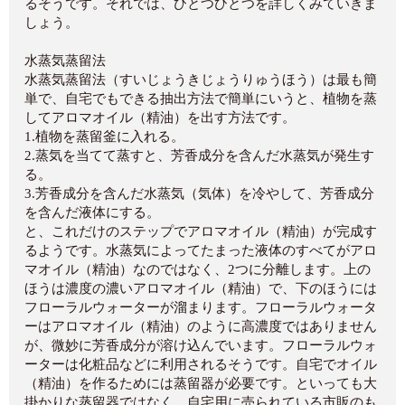
るそうです。それでは、ひとつひとつを詳しくみていきま
しょう。
水蒸気蒸留法
水蒸気蒸留法（すいじょうきじょうりゅうほう）は最も簡
単で、自宅でもできる抽出方法で簡単にいうと、植物を蒸
してアロマオイル（精油）を出す方法です。
1.植物を蒸留釜に入れる。
2.蒸気を当てて蒸すと、芳香成分を含んだ水蒸気が発生す
る。
3.芳香成分を含んだ水蒸気（気体）を冷やして、芳香成分
を含んだ液体にする。
と、これだけのステップでアロマオイル（精油）が完成す
るようです。水蒸気によってたまった液体のすべてがアロ
マオイル（精油）なのではなく、2つに分離します。上の
ほうは濃度の濃いアロマオイル（精油）で、下のほうには
フローラルウォーターが溜まります。フローラルウォータ
ーはアロマオイル（精油）のように高濃度ではありません
が、微妙に芳香成分が溶け込んでいます。フローラルウォ
ーターは化粧品などに利用されるそうです。自宅でオイル
（精油）を作るためには蒸留器が必要です。といっても大
掛かりな蒸留器ではなく、自宅用に売られている市販のも