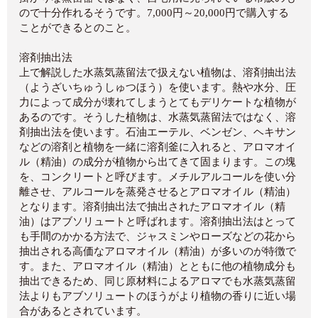
ので十分作れるそうです。7,000円～20,000円で購入する
ことができるとのこと。
溶剤抽出法
上で解説した水蒸気蒸留法で扱えない植物は、溶剤抽出法
（ようざいちゅうしゅつほう）を使います。熱や水分、圧
力によって成分が壊れてしまうとてもデリケートな植物が
あるのです。そうした植物は、水蒸気蒸留法ではなく、溶
剤抽出法を使います。石油エーテル、ベンゼン、ヘキサン
などの溶剤と植物を一緒に溶剤釜に入れると、アロマオイ
ル（精油）の成分が植物から出てきて固まります。この塊
を、コンクリートと呼びます。メチルアルコールを使い分
離させ、アルコールを蒸発させるとアロマオイル（精油）
となります。溶剤抽出法で抽出されたアロマオイル（精
油）はアブソリュートと呼ばれます。溶剤抽出法はとって
も手間のかかる方法で、ジャスミンやローズなどの花から
抽出される高価なアロマオイル（精油）が多いのが特徴で
す。また、アロマオイル（精油）とともに他の植物成分も
抽出できるため、同じ原材料によるアロマでも水蒸気蒸留
法よりもアブソリュートのほうがより植物の香りに近い場
合があるとされています。