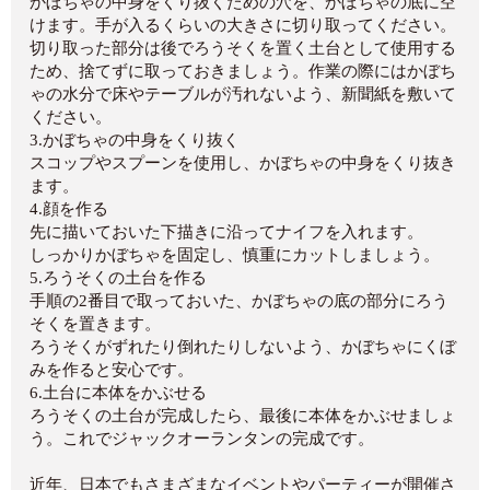
かぼちゃの中身をくり抜くための穴を、かぼちゃの底に空
けます。手が入るくらいの大きさに切り取ってください。
切り取った部分は後でろうそくを置く土台として使用する
ため、捨てずに取っておきましょう。作業の際にはかぼち
ゃの水分で床やテーブルが汚れないよう、新聞紙を敷いて
ください。
3.かぼちゃの中身をくり抜く
スコップやスプーンを使用し、かぼちゃの中身をくり抜き
ます。
4.顔を作る
先に描いておいた下描きに沿ってナイフを入れます。
しっかりかぼちゃを固定し、慎重にカットしましょう。
5.ろうそくの土台を作る
手順の2番目で取っておいた、かぼちゃの底の部分にろう
そくを置きます。
ろうそくがずれたり倒れたりしないよう、かぼちゃにくぼ
みを作ると安心です。
6.土台に本体をかぶせる
ろうそくの土台が完成したら、最後に本体をかぶせましょ
う。これでジャックオーランタンの完成です。
近年、日本でもさまざまなイベントやパーティーが開催さ