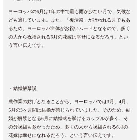
ヨーロッパの
6
月は
1
年の中で最も雨が少ない月で、気候な
ども適しています。また、「復活祭」が行われる月でもあ
るため、ヨーロッパ全体がお祝いムードとなるので、多く
の人から祝福される
6
月の花嫁は幸せになるだろう、とい
う言い伝えです。
・
結婚解禁説
農作業の妨げとなることから、ヨーロッパでは
3
月、
4
月、
5
月の
3
ヶ月間は結婚が禁じられていました。そのため、結
婚が解禁となる
6
月に結婚式を挙げるカップルが多く、そ
の分祝福も多かったため、多くの人から祝福される
6
月の
花嫁は幸せになれるだろう、という言い伝えです。